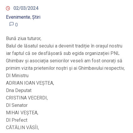
02/03/2024
Evenimente
Știri
‚
0
Bună ziua tuturor,
Balul de lăsatul secului a devenit tradiție în orașul nostru
iar faptul că se desfășoară sub egida organizației PNL
Ghimbav și asociația seniorilor veseli am fost onorați să
primim vizita prietenilor noștri și ai Ghimbavului respectiv,
Dl Ministru
ADRIAN IOAN VEȘTEA,
Dna Deputat
CRISTINA VECERDI,
Dl Senator
MIHAI VEȘTEA,
Dl Prefect
CĂTĂLIN VĂSÎI,