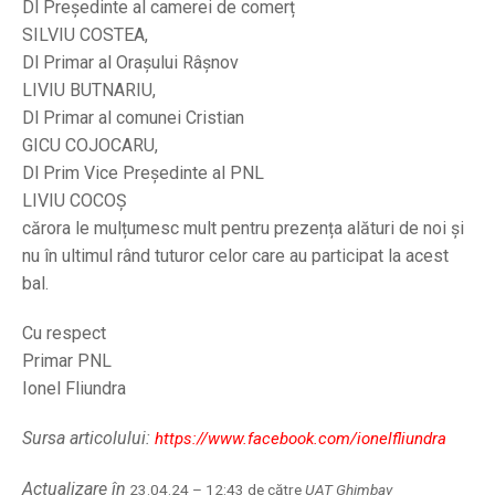
Dl Președinte al camerei de comerț
SILVIU COSTEA,
Dl Primar al Orașului Râșnov
LIVIU BUTNARIU,
Dl Primar al comunei Cristian
GICU COJOCARU,
Dl Prim Vice Președinte al PNL
LIVIU COCOȘ
cărora le mulțumesc mult pentru prezența alături de noi și
nu în ultimul rând tuturor celor care au participat la acest
bal.
Cu respect
Primar PNL
Ionel Fliundra
Sursa articolului:
https://www.facebook.com/ionelfliundra
Actualizare în
23.04.24 – 12:43 de către
UAT Ghimbav