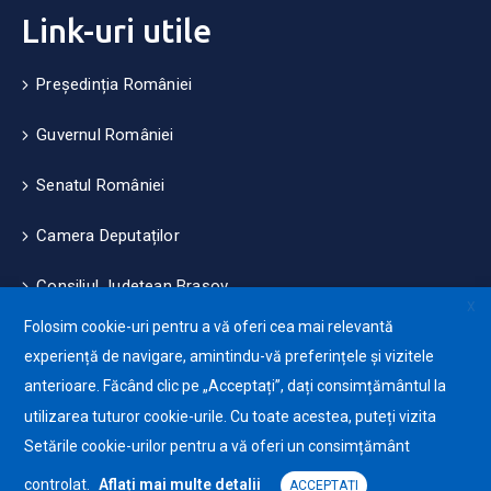
Link-uri utile
Președinția României
Guvernul României
Senatul României
Camera Deputaților
Consiliul Județean Brașov
X
Folosim cookie-uri pentru a vă oferi cea mai relevantă
Măsuri de mediu și climă
experiență de navigare, amintindu-vă preferințele și vizitele
anterioare. Făcând clic pe „Acceptați”, dați consimțământul la
Protecția datelor cu caracter personale (GDPR)
utilizarea tuturor cookie-urile. Cu toate acestea, puteți vizita
Politica de utilizare a Cookie-urilor
Setările cookie-urilor pentru a vă oferi un consimțământ
controlat.
Aflați mai multe detalii
ACCEPTAȚI