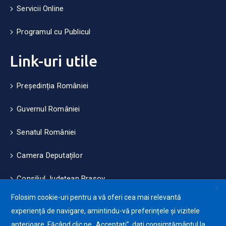
Servicii Online
Programul cu Publicul
Link-uri utile
Președinția României
Guvernul României
Senatul României
Camera Deputaților
Consiliul Județean Brașov
X
Folosim cookie-uri pentru a vă oferi cea mai relevantă
Măsuri de mediu și climă
experiență de navigare, amintindu-vă preferințele și vizitele
anterioare. Făcând clic pe „Acceptați”, dați consimțământul la