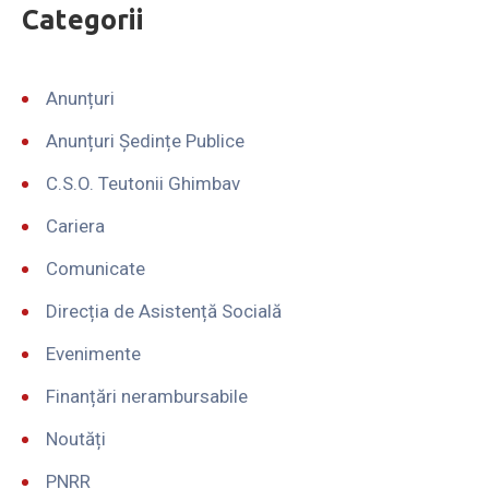
Categorii
Anunțuri
Anunțuri Ședințe Publice
C.S.O. Teutonii Ghimbav
Cariera
Comunicate
Direcția de Asistență Socială
Evenimente
Finanțări nerambursabile
Noutăți
PNRR