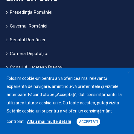
Președinția României
Guvernul României
Senatul României
Camera Deputaților
Consiliul Județean Brașov
X
Folosim cookie-uri pentru a vă oferi cea mai relevantă
Măsuri de mediu și climă
experiență de navigare, amintindu-vă preferințele și vizitele
anterioare. Făcând clic pe „Acceptați”, dați consimțământul la
Protecția datelor cu caracter personale (GDPR)
utilizarea tuturor cookie-urile. Cu toate acestea, puteți vizita
Politica de utilizare a Cookie-urilor
Setările cookie-urilor pentru a vă oferi un consimțământ
controlat.
Aflați mai multe detalii
ACCEPTAȚI