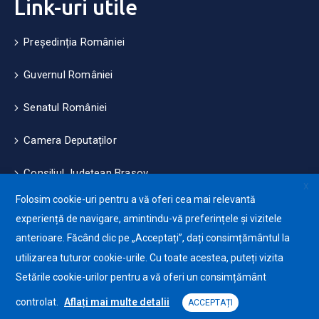
Link-uri utile
Președinția României
Guvernul României
Senatul României
Camera Deputaților
Consiliul Județean Brașov
X
Folosim cookie-uri pentru a vă oferi cea mai relevantă
Măsuri de mediu și climă
experiență de navigare, amintindu-vă preferințele și vizitele
anterioare. Făcând clic pe „Acceptați”, dați consimțământul la
Protecția datelor cu caracter personale (GDPR)
utilizarea tuturor cookie-urile. Cu toate acestea, puteți vizita
Politica de utilizare a Cookie-urilor
Setările cookie-urilor pentru a vă oferi un consimțământ
controlat.
Aflați mai multe detalii
ACCEPTAȚI