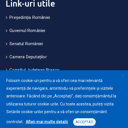
Link-uri utile
Președinția României
Guvernul României
Senatul României
Camera Deputaților
Consiliul Județean Brașov
X
Folosim cookie-uri pentru a vă oferi cea mai relevantă
Măsuri de mediu și climă
experiență de navigare, amintindu-vă preferințele și vizitele
anterioare. Făcând clic pe „Acceptați”, dați consimțământul la
Protecția datelor cu caracter personale (GDPR)
utilizarea tuturor cookie-urile. Cu toate acestea, puteți vizita
Politica de utilizare a Cookie-urilor
Setările cookie-urilor pentru a vă oferi un consimțământ
controlat.
Aflați mai multe detalii
ACCEPTAȚI