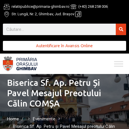
relatiipublice@primaria-ghimbav.ro
(+40) 268 258 006
Str. Lungă, Nr. 2, Ghimbav, Jud. Brașov
Autentificare în Avansis Online
Biserica Sf. Ap. Petru Și
Pavel Mesajul Preotului
Călin COMȘA
Home
Evenimente
Biserica Sf. Ap. Petru și Pavel Mesajul preotului Călin