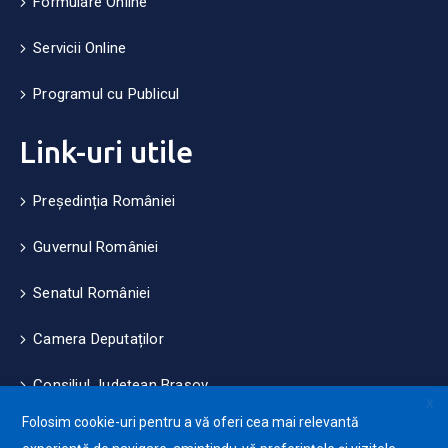
Formulare Online
Servicii Online
Programul cu Publicul
Link-uri utile
Președinția României
Guvernul României
Senatul României
Camera Deputaților
Consiliul Județean Brașov
X
Folosim cookie-uri pentru a vă oferi cea mai relevantă
Măsuri de mediu și climă