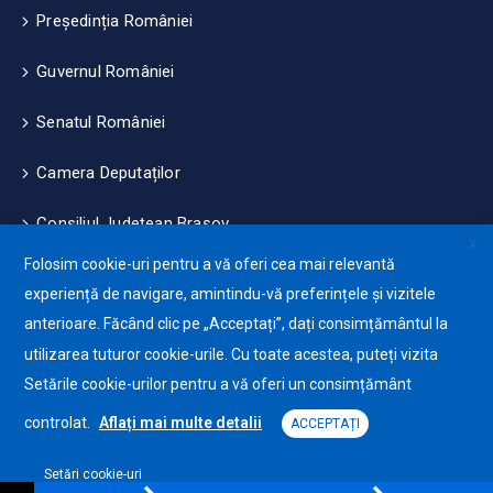
Președinția României
Guvernul României
Senatul României
Camera Deputaților
Consiliul Județean Brașov
X
Folosim cookie-uri pentru a vă oferi cea mai relevantă
Măsuri de mediu și climă
experiență de navigare, amintindu-vă preferințele și vizitele
anterioare. Făcând clic pe „Acceptați”, dați consimțământul la
Protecția datelor cu caracter personale (GDPR)
utilizarea tuturor cookie-urile. Cu toate acestea, puteți vizita
Politica de utilizare a Cookie-urilor
Setările cookie-urilor pentru a vă oferi un consimțământ
controlat.
Aflați mai multe detalii
ACCEPTAȚI
Setări cookie-uri
Primăria Orașului Ghimbav © 2025. Toate drepturile
Platformă software pentru declarații și eliberare de certificate online