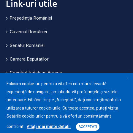
Link-uri utile
Președinția României
Guvernul României
Senatul României
Camera Deputaților
Consiliul Județean Brașov
X
Folosim cookie-uri pentru a vă oferi cea mai relevantă
Măsuri de mediu și climă
experiență de navigare, amintindu-vă preferințele și vizitele
anterioare. Făcând clic pe „Acceptați”, dați consimțământul la
Protecția datelor cu caracter personale (GDPR)
utilizarea tuturor cookie-urile. Cu toate acestea, puteți vizita
Politica de utilizare a Cookie-urilor
Setările cookie-urilor pentru a vă oferi un consimțământ
controlat.
Aflați mai multe detalii
ACCEPTAȚI