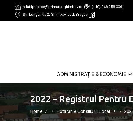
relatiipublice@primaria-ghimbav.ro
(+40) 268 258 006
Str. Lungă, Nr. 2, Ghimbav, Jud. Brașov
ADMINISTRAȚIE & ECONOMIE
2022 – Registrul Pentru E
Home
Hotărârile Consiliului Local
2022