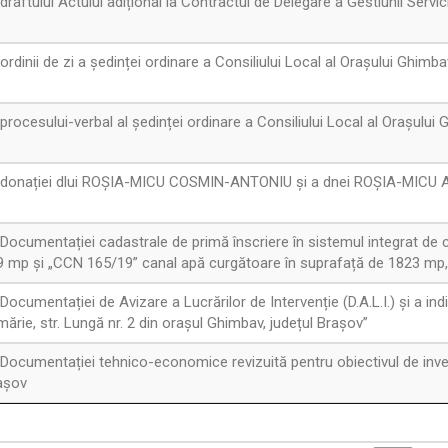
aftului Actului adițional la Contractul de Delegare a Gestiunii Servici
dinii de zi a ședinței ordinare a Consiliului Local al Orașului Ghimb
rocesului-verbal al ședinței ordinare a Consiliului Local al Orașului
a donației dlui ROȘIA-MICU COSMIN-ANTONIU și a dnei ROȘIA-MICU
ocumentației cadastrale de primă înscriere în sistemul integrat de c
9 mp și „CCN 165/19” canal apă curgătoare în suprafață de 1823 mp,
cumentației de Avizare a Lucrărilor de Intervenție (D.A.L.I.) și a ind
mărie, str. Lungă nr. 2 din orașul Ghimbav, județul Brașov”
Documentației tehnico-economice revizuită pentru obiectivul de in
așov