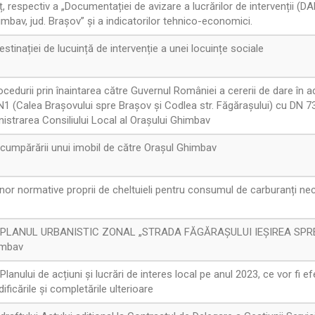
olț, respectiv a „Documentației de avizare a lucrărilor de intervenții (D
 Ghimbav, jud. Brașov” și a indicatorilor tehnico-economici.
stinației de lucuință de intervenție a unei locuințe sociale
ocedurii prin înaintarea către Guvernul României a cererii de dare în 
 DN1 (Calea Brașovului spre Brașov și Codlea str. Făgărașului) cu DN 7
inistrarea Consiliului Local al Orașului Ghimbav
cumpărării unui imobil de către Orașul Ghimbav
nor normative proprii de cheltuieli pentru consumul de carburanți nec
a PLANUL URBANISTIC ZONAL „STRADA FĂGĂRAȘULUI IEȘIREA SPRE C
himbav
nului de acțiuni și lucrări de interes local pe anul 2023, ce vor fi efe
ficările și completările ulterioare