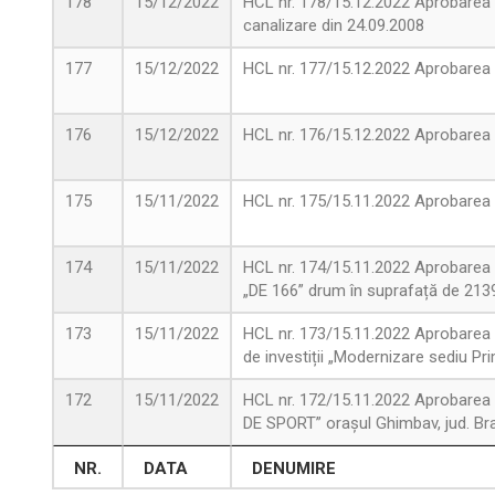
178
15/12/2022
HCL nr. 178/15.12.2022 Aprobarea dr
canalizare din 24.09.2008
177
15/12/2022
HCL nr. 177/15.12.2022 Aprobarea or
176
15/12/2022
HCL nr. 176/15.12.2022 Aprobarea p
175
15/11/2022
HCL nr. 175/15.11.2022 Aprobare
174
15/11/2022
HCL nr. 174/15.11.2022 Aprobarea D
„DE 166” drum în suprafață de 213
173
15/11/2022
HCL nr. 173/15.11.2022 Aprobarea Do
de investiții „Modernizare sediu Pri
172
15/11/2022
HCL nr. 172/15.11.2022 Aprobarea 
DE SPORT” orașul Ghimbav, jud. Br
NR.
DATA
DENUMIRE