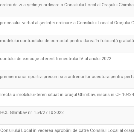
dinii de zi a ședinței ordinare a Consiliului Local al Orașului Ghimb
rocesului-verbal al ședinței ordinare a Consiliului Local al Orașului
odelului contractului de comodat pentru darea în folosință gratuită
ontului de execuție aferent trimestrului IV al anului 2022
remierii unor sportivi precum și a antrenorilor acestora pentru per
rectă a imobilului-teren situat în orașul Ghimbav, înscris în CF 1043
 HCL Ghimbav nr. 154/27.10.2022
nsiliului Local în vederea aprobării de către Consiliul Local al orașu