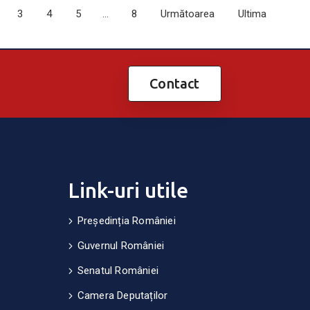
3
4
5
…
8
Următoarea
Ultima
Contact
Link-uri utile
Președinția României
Guvernul României
Senatul României
Camera Deputaților