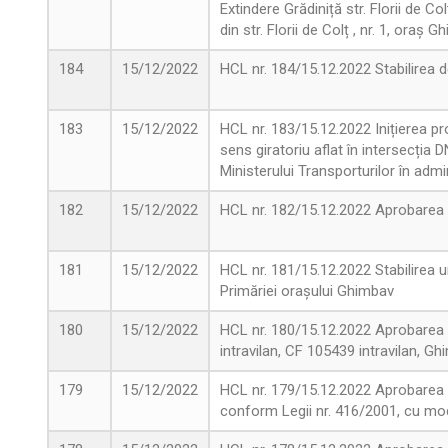
Extindere Grădiniță str. Florii de C
din str. Florii de Colț , nr. 1, oraș
184
15/12/2022
HCL nr. 184/15.12.2022 Stabilirea de
183
15/12/2022
HCL nr. 183/15.12.2022 Inițierea pr
sens giratoriu aflat în intersecția
Ministerului Transporturilor în adm
182
15/12/2022
HCL nr. 182/15.12.2022 Aprobarea 
181
15/12/2022
HCL nr. 181/15.12.2022 Stabilirea u
Primăriei orașului Ghimbav
180
15/12/2022
HCL nr. 180/15.12.2022 Aprobare
intravilan, CF 105439 intravilan, G
179
15/12/2022
HCL nr. 179/15.12.2022 Aprobarea Pla
conform Legii nr. 416/2001, cu modi