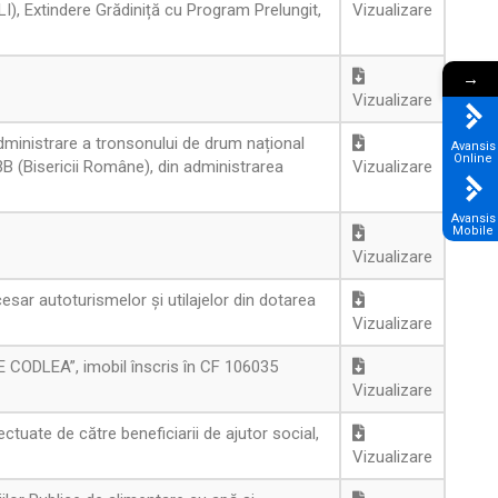
ALI), Extindere Grădiniță cu Program Prelungit,
Vizualizare
→
Vizualizare
administrare a tronsonului de drum național
Avansis
Online
3B (Bisericii Române), din administrarea
Vizualizare
Avansis
Mobile
Vizualizare
esar autoturismelor și utilajelor din dotarea
Vizualizare
ODLEA”, imobil înscris în CF 106035
Vizualizare
ctuate de către beneficiarii de ajutor social,
Vizualizare