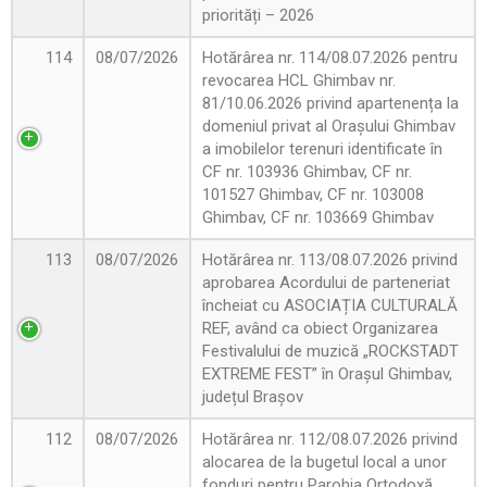
priorități – 2026
114
08/07/2026
Hotărârea nr. 114/08.07.2026 pentru
revocarea HCL Ghimbav nr.
81/10.06.2026 privind apartenența la
domeniul privat al Orașului Ghimbav
a imobilelor terenuri identificate în
CF nr. 103936 Ghimbav, CF nr.
101527 Ghimbav, CF nr. 103008
Ghimbav, CF nr. 103669 Ghimbav
113
08/07/2026
Hotărârea nr. 113/08.07.2026 privind
aprobarea Acordului de parteneriat
încheiat cu ASOCIAȚIA CULTURALĂ
REF, având ca obiect Organizarea
Festivalului de muzică „ROCKSTADT
EXTREME FEST” în Orașul Ghimbav,
județul Brașov
112
08/07/2026
Hotărârea nr. 112/08.07.2026 privind
alocarea de la bugetul local a unor
fonduri pentru Parohia Ortodoxă