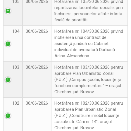
105
30/06/2026
Hotărârea nr. 105/30.06.2026 privind
repartizarea locuințelor sociale, prin
închiriere, persoanelor aflate în lista
finală de priorități
104
30/06/2026
Hotărârea nr. 104/30.06.2026 privind
încheierea unui contract de
asistență juridică cu Cabinet
individual de avocatură Durbacă
Adina-Alexandrina
103
30/06/2026
Hotărârea nr. 103/30.06.2026 pentru
aprobare Plan Urbanistic Zonal
(P.U.Z.) „Campus școlar, locuințe și
funcțiuni complementare” – orașul
Ghimbav, jud. Brașov
102
30/06/2026
Hotărârea nr. 102/30.06.2026 pentru
aprobarea Plan Urbanistic Zonal
(P.U.Z.) „Construire imobil locuințe
sociale str. Gării nr. 14”, orașul
Ghimbav, jud. Brașov