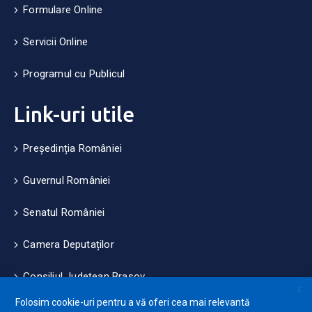
Formulare Online
Servicii Online
Programul cu Publicul
Link-uri utile
Președinția României
Guvernul României
Senatul României
Camera Deputaților
Consiliul Județean Brașov
X
Folosim cookie-uri pentru a vă oferi cea mai relevantă
Măsuri de mediu și climă